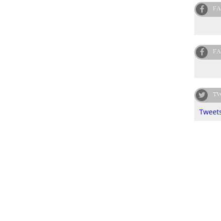
FA
FA
TW
Tweets