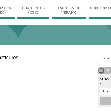
NADAS
CUADERNOS
ESCUELA DE
EDITORIAL
JEC)
(CEC)
VERANO
rtículos.
N
Suscri
recibi