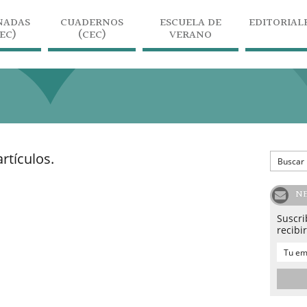
NADAS
CUADERNOS
ESCUELA DE
EDITORIAL
JEC)
(CEC)
VERANO
rtículos.
N
Suscri
recibi