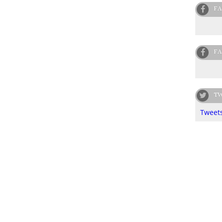
FA
FA
TW
Tweets