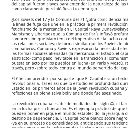
del capital fueron claves para entender la naturaleza de las 
como claramente percibió Rosa Luxemburgo.
¿Los Soviets del 17 y la Comuna del 71 (¿otra coincidencia ma
la línea de fuga que une en la práctica la primera revolución s
fetichismo de la mercancía en El Capital? Raya Dunayevskaya,
Marxismo y Libertad) que la Comuna de París influyó profu
comprensión que Marx tenía del imperativo de la lucha contr
las relaciones sociales; de forma similar que los Soviets lo h
compañerxs. Comuna y Soviets expresaron la necesidad efect
las formas sociales alienadas (la mercancía, el Estado, el capit
abstracto) como paso inevitable en la transición al comunis
puesta en acto por los pueblos en lucha (en París y Moscú, r
través, pero -sobre todo- contra el mundo pervertido del capi
El Che comprendió -por su parte- que El Capital era un texto
revolucionaria. Tal es así que lo estudió en profundidad dur
Estado en los primeros años de la joven revolución cubana y
reflexiones en plena selva boliviana donde fue asesinado.
La revolución cubana es, desde mediados del siglo XX, el fa
en la lucha por su liberación. Es el ejemplo práctico de que
pueden poner en jaque el mundo establecido: la jerarquía d
destino de dependencia. El Capital pone blanco sobre negro l
(ya en su proceso de consolidación, anticipando sus tendenci
revolucionaria, en la lucha popular, la clave para “asaltar lo