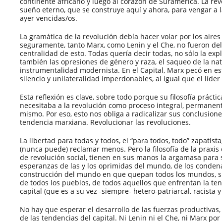
continente africano y luego al corazón de Suramérica. La rev
sueño eterno, que se construye aquí y ahora, para vengar a l
ayer vencidas/os.
La gramática de la revolución debía hacer volar por los aires
seguramente, tanto Marx, como Lenin y el Che, no fueron del
centralidad de esto. Todas quería decir todas, no sólo la expl
también las opresiones de género y raza, el saqueo de la nat
instrumentalidad modernista. En el Capital, Marx pecó en es
silencio y unilateralidad imperdonables, al igual que el líder
Esta reflexión es clave, sobre todo porque su filosofía práctic
necesitaba a la revolución como proceso integral, permanent
mismo. Por eso, esto nos obliga a radicalizar sus conclusione
tendencia marxiana. Revolucionar las revoluciones.
La libertad para todas y todos, el “para todos, todo” zapatista
(nunca puede) reclamar menos. Pero la filosofía de la praxis
de revolución social, tienen en sus manos la argamasa para s
esperanzas de las y los oprimidas del mundo, de los condena
construcción del mundo en que quepan todos los mundos, su
de todos los pueblos, de todos aquellos que enfrentan la te
capital (que es a su vez -siempre- hetero-patriarcal, racista y 
No hay que esperar el desarrollo de las fuerzas productivas, 
de las tendencias del capital. Ni Lenin ni el Che, ni Marx por 