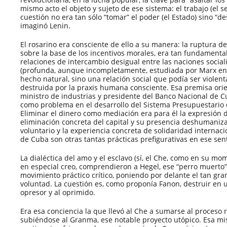
mismo acto el objeto y sujeto de ese sistema: el trabajo (el 
cuestión no era tan sólo “tomar” el poder (el Estado) sino “de
imaginó Lenin.
El rosarino era consciente de ello a su manera: la ruptura d
sobre la base de los incentivos morales, era tan fundamenta
relaciones de intercambio desigual entre las naciones socialis
(profunda, aunque incompletamente, estudiada por Marx en E
hecho natural, sino una relación social que podía ser viole
destruida por la praxis humana consciente. Esa premisa ori
ministro de industrias y presidente del Banco Nacional de C
como problema en el desarrollo del Sistema Presupuestario 
Eliminar el dinero como mediación era para él la expresión 
eliminación concreta del capital y su presencia deshumanizan
voluntario y la experiencia concreta de solidaridad internac
de Cuba son otras tantas prácticas prefigurativas en ese sen
La dialéctica del amo y el esclavo (sí, el Che, como en su mo
en especial creo, comprendieron a Hegel, ese “perro muerto”)
movimiento práctico crítico, poniendo por delante el tan gr
voluntad. La cuestión es, como proponía Fanon, destruir en 
opresor y al oprimido.
Era esa conciencia la que llevó al Che a sumarse al proceso 
subiéndose al Granma, ese notable proyecto utópico. Esa mis