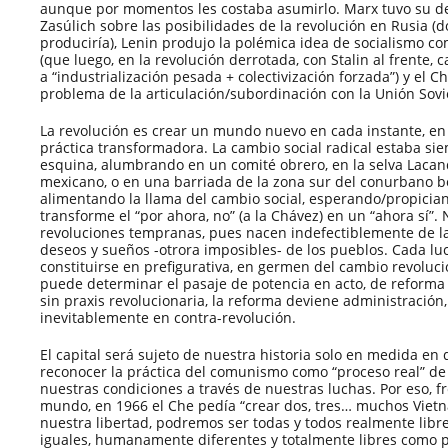
aunque por momentos les costaba asumirlo. Marx tuvo su de
Zasúlich sobre las posibilidades de la revolución en Rusia 
produciría), Lenin produjo la polémica idea de socialismo com
(que luego, en la revolución derrotada, con Stalin al frente
a “industrialización pesada + colectivización forzada”) y el 
problema de la articulación/subordinación con la Unión Sovié
La revolución es crear un mundo nuevo en cada instante, en
práctica transformadora. La cambio social radical estaba sie
esquina, alumbrando en un comité obrero, en la selva Lacan
mexicano, o en una barriada de la zona sur del conurbano 
alimentando la llama del cambio social, esperando/propicia
transforme el “por ahora, no” (a la Chávez) en un “ahora sí”
revoluciones tempranas, pues nacen indefectiblemente de la
deseos y sueños -otrora imposibles- de los pueblos. Cada luc
constituirse en prefigurativa, en germen del cambio revolucio
puede determinar el pasaje de potencia en acto, de reforma 
sin praxis revolucionaria, la reforma deviene administración,
inevitablemente en contra-revolución.
El capital será sujeto de nuestra historia solo en medida e
reconocer la práctica del comunismo como “proceso real” de
nuestras condiciones a través de nuestras luchas. Por eso, fr
mundo, en 1966 el Che pedía “crear dos, tres… muchos Viet
nuestra libertad, podremos ser todas y todos realmente libr
iguales, humanamente diferentes y totalmente libres como