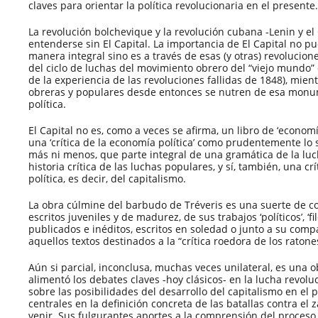
claves para orientar la política revolucionaria en el presente.
La revolución bolchevique y la revolución cubana -Lenin y e
entenderse sin El Capital. La importancia de El Capital no
manera integral sino es a través de esas (y otras) revolucio
del ciclo de luchas del movimiento obrero del “viejo mundo”
de la experiencia de las revoluciones fallidas de 1848), mien
obreras y populares desde entonces se nutren de esa monume
política.
El Capital no es, como a veces se afirma, un libro de ‘economía
una ‘crítica de la economía política’ como prudentemente lo s
más ni menos, que parte integral de una gramática de la luc
historia crítica de las luchas populares, y sí, también, una cr
política, es decir, del capitalismo.
La obra cúlmine del barbudo de Tréveris es una suerte de 
escritos juveniles y de madurez, de sus trabajos ‘políticos’, ‘fi
publicados e inéditos, escritos en soledad o junto a su comp
aquellos textos destinados a la “crítica roedora de los ratone
Aún si parcial, inconclusa, muchas veces unilateral, es una
alimentó los debates claves -hoy clásicos- en la lucha revolu
sobre las posibilidades del desarrollo del capitalismo en el 
centrales en la definición concreta de las batallas contra el
venir. Sus fulgurantes aportes a la comprensión del proceso