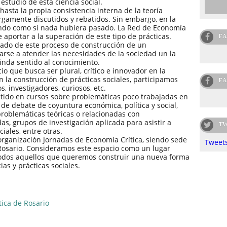
estudio de esta ciencia social.
hasta la propia consistencia interna de la teoría
gamente discutidos y rebatidos. Sin embargo, en la
ando como si nada hubiera pasado. La Red de Economía
FA
e aportar a la superación de este tipo de prácticas.
tado de este proceso de construcción de un
arse a atender las necesidades de la sociedad un la
rinda sentido al conocimiento.
io que busca ser plural, crítico e innovador en la
 la construcción de prácticas sociales, participamos
FA
, investigadores, curiosos, etc.
stido en cursos sobre problemáticas poco trabajadas en
de debate de coyuntura económica, política y social,
problemáticas teóricas o relacionadas con
as, grupos de investigación aplicada para asistir a
TW
ales, entre otras.
rganización Jornadas de Economía Crítica, siendo sede
Tweets
 Rosario. Consideramos este espacio como un lugar
odos aquellos que queremos construir una nueva forma
ias y prácticas sociales.
ica de Rosario