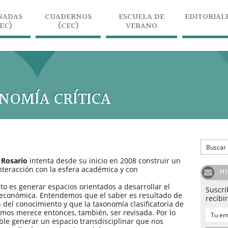
NADAS
CUADERNOS
ESCUELA DE
EDITORIAL
JEC)
(CEC)
VERANO
NOMÍA CRÍTICA
 Rosario
intenta desde su inicio en 2008 construir un
interacción con la esfera académica y con
N
to es generar espacios orientados a desarrollar el
Suscri
 económica. Entendemos que el saber es resultado de
recibi
 del conocimiento y que la taxonomía clasificatoria de
mos merece entonces, también, ser revisada. Por lo
ble generar un espacio transdisciplinar que nos