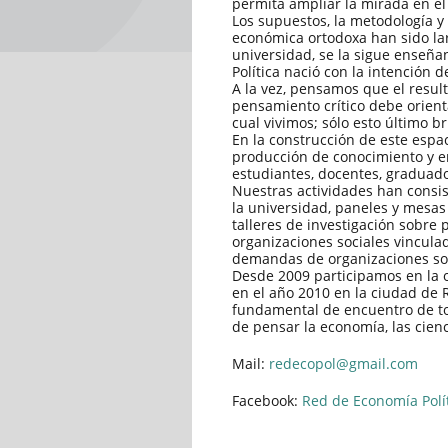
permita ampliar la mirada en el 
Los supuestos, la metodología y 
económica ortodoxa han sido lar
universidad, se la sigue enseñ
Política nació con la intención d
A la vez, pensamos que el resul
pensamiento crítico debe orient
cual vivimos; sólo esto último b
En la construcción de este espac
producción de conocimiento y en
estudiantes, docentes, graduados
Nuestras actividades han consi
la universidad, paneles y mesas 
talleres de investigación sobre 
organizaciones sociales vinculad
demandas de organizaciones soci
Desde 2009 participamos en la o
en el año 2010 en la ciudad de
fundamental de encuentro de t
de pensar la economía, las cienc
Mail:
redecopol@gmail.com
Facebook:
Red de Economía Polít