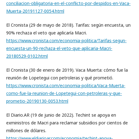
conciliacion-obligatoria-en-el-conflicto-por-despidos-en-Vaca-
Muerta-20191127-0054.html
El Cronista (29 de mayo de 2018). Tarifas: según encuesta, un
90% rechaza el veto que aplicaría Macri.
https://www.cronista.com/economia-politica/Tarifas-segun-
encuesta-un-90-rechaza-el-veto-que-aplicaria-Macri-
20180529-0102.html
El Cronista (30 de enero de 2019). Vaca Muerta: cómo fue la
reunión de Lopetegui con petroleras y qué prometió.
https://www.cronista.com/economia-politica/Vaca-Muerta-
como-fue-la-reunion-de-Lopetegui-con-petroleras-y-que-
prometio-20190130-0053.html
El Diario.AR (19 de junio de 2022). Techint se apoya en
exministros de Macri para reclamar subsidios por cientos de
millones de dólares.
https://www.eldiarioar.com/economia/techint-apoya-