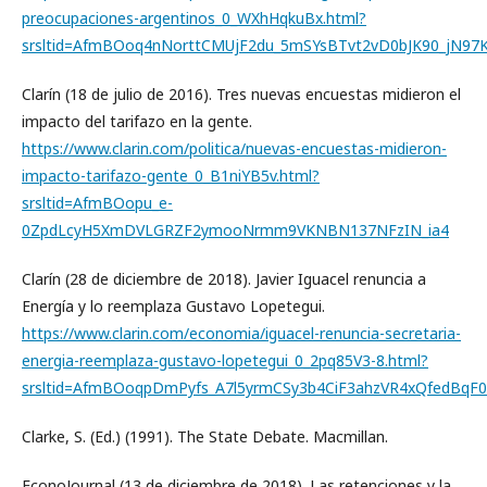
preocupaciones-argentinos_0_WXhHqkuBx.html?
srsltid=AfmBOoq4nNorttCMUjF2du_5mSYsBTvt2vD0bJK90_jN97
Clarín (18 de julio de 2016). Tres nuevas encuestas midieron el
impacto del tarifazo en la gente.
https://www.clarin.com/politica/nuevas-encuestas-midieron-
impacto-tarifazo-gente_0_B1niYB5v.html?
srsltid=AfmBOopu_e-
0ZpdLcyH5XmDVLGRZF2ymooNrmm9VKNBN137NFzIN_ia4
Clarín (28 de diciembre de 2018). Javier Iguacel renuncia a
Energía y lo reemplaza Gustavo Lopetegui.
https://www.clarin.com/economia/iguacel-renuncia-secretaria-
energia-reemplaza-gustavo-lopetegui_0_2pq85V3-8.html?
srsltid=AfmBOoqpDmPyfs_A7l5yrmCSy3b4CiF3ahzVR4xQfedBqF
Clarke, S. (Ed.) (1991). The State Debate. Macmillan.
EconoJournal (13 de diciembre de 2018). Las retenciones y la