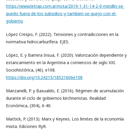
https://www.letrap.com.ar/nota/2019-1-31-14-2-0-mindlin-se-
quedo-fuera-de-los-subsidios-y-tambien-se-quejo-con-el-
gobierno
López Crespo, F. (2022). Tensiones y contradicciones en la
normativa hidrocarburífera. EJES.
López, E. y Barrera Insua, F. (2020). Valorización dependiente y
estancamiento en la Argentina a comienzos de siglo XXI.
Sociohistórica, (46). e108.
https://doi.org/10.24215/18521606e108
Manzanelli, P. y Basualdo, E. (2016). Régimen de acumulación
durante el ciclo de gobiernos kirchneristas. Realidad
Económica, (304), 6-40.
Mattick, P. (2013). Marx y Keynes. Los límites de la economía
mixta. Ediciones RyR.