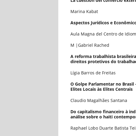
La cuestión del comercio exteri
Marina Kabat
Aspectos Jurídicos e Econômi
Aula Magna del Centro de Idio
M |Gabriel Rached
A reforma trabalhista brasileir
direitos protetivos do trabalha
Lígia Barros de Freitas
O Golpe Parlamentar no Brasil –
Elites Locais às Elites Centrais
Claudio Magalhães Santana
Do capitalismo financeiro à in
análise sobre o haiti contempo
Raphael Lobo Duarte Batista Tei