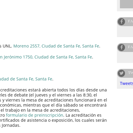
FA
as UNL.
Moreno 2557, Ciudad de Santa Fe, Santa Fe
.
FA
n Jerónimo 1750, Ciudad de Santa Fe, Santa Fe
.
TW
udad de Santa Fe, Santa Fe
.
Tweets
acreditaciones estará abierta todos los días desde una
les de debate (el jueves y el viernes a las 8:30, el
es y viernes la mesa de acreditaciones funcionará en el
 Económicas, mientras que el día sábado se encontrará
r el trabajo en la mesa de acreditaciones,
tro
formulario de preinscripción
. La acreditación es
rtificados de asistencia o exposición, los cuales serán
s Jornadas.