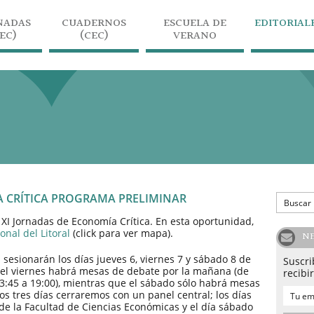
NADAS
CUADERNOS
ESCUELA DE
EDITORIAL
JEC)
(CEC)
VERANO
A CRÍTICA PROGRAMA PRELIMINAR
 XI Jornadas de Economía Crítica. En esta oportunidad,
nal del Litoral
(click para ver mapa).
N
sesionarán los días jueves 6, viernes 7 y sábado 8 de
Suscri
 el viernes habrá mesas de debate por la mañana (de
recibi
 13:45 a 19:00), mientras que el sábado sólo habrá mesas
Los tres días cerraremos con un panel central; los días
 de la Facultad de Ciencias Económicas y el día sábado