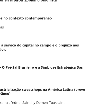
or en el tercer gobierno peronista
cos no contexto contemporâneo
mas
a a serviço do capital no campo e o prejuízo aos
dor.
 O Pré-Sal Brasileiro e a Simbiose Estratégica Das
dustrialização sweatshops na América Latina (breve
râneo)
xeira , Fednel Saintil y Demen Toussaint