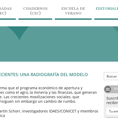
NADAS
CUADERNOS
ESCUELA DE
EDITORIAL
JEC)
(CEC)
VERANO
ECIENTES: UNA RADIOGRAFÍA DEL MODELO
onfirma que el programa económico de apertura y
N
es como el agro, la minería y las finanzas, que generan
 Las crecientes movilizaciones sociales, que
Suscri
consiguen sin embargo un cambio de rumbo.
recibi
Martín Schorr, investigadores IDAES/CONICET y miembros
ica