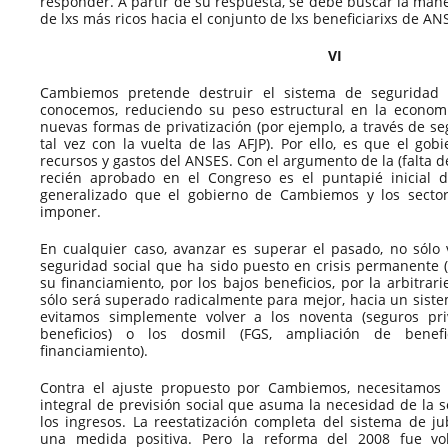
responder. A partir de su respuesta, se debe buscar la mane
de lxs más ricos hacia el conjunto de lxs beneficiarixs de AN
VI
Cambiemos pretende destruir el sistema de seguridad s
conocemos, reduciendo su peso estructural en la econom
nuevas formas de privatización (por ejemplo, a través de s
tal vez con la vuelta de las AFJP). Por ello, es que el gob
recursos y gastos del ANSES. Con el argumento de la (falta de
recién aprobado en el Congreso es el puntapié inicial
generalizado que el gobierno de Cambiemos y los secto
imponer.
En cualquier caso, avanzar es superar el pasado, no sólo 
seguridad social que ha sido puesto en crisis permanente (
su financiamiento, por los bajos beneficios, por la arbitrar
sólo será superado radicalmente para mejor, hacia un sistem
evitamos simplemente volver a los noventa (seguros pri
beneficios) o los dosmil (FGS, ampliación de benefi
financiamiento).
Contra el ajuste propuesto por Cambiemos, necesitamos
integral de previsión social que asuma la necesidad de la so
los ingresos. La reestatización completa del sistema de ju
una medida positiva. Pero la reforma del 2008 fue vo