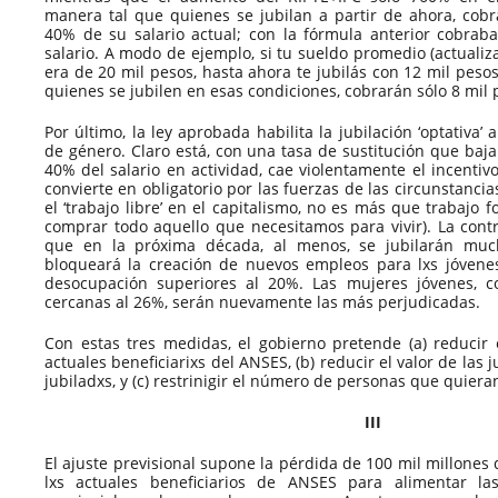
manera tal que quienes se jubilan a partir de ahora, co
40% de su salario actual; con la fórmula anterior cobrab
salario. A modo de ejemplo, si tu sueldo promedio (actualiz
era de 20 mil pesos, hasta ahora te jubilás con 12 mil pesos
quienes se jubilen en esas condiciones, cobrarán sólo 8 mil
Por último, la ley aprobada habilita la jubilación ‘optativa’ 
de género. Claro está, con una tasa de sustitución que baja 
40% del salario en actividad, cae violentamente el incentivo
convierte en obligatorio por las fuerzas de las circunstanc
el ‘trabajo libre’ en el capitalismo, no es más que trabajo 
comprar todo aquello que necesitamos para vivir). La contr
que en la próxima década, al menos, se jubilarán mu
bloqueará la creación de nuevos empleos para lxs jóvene
desocupación superiores al 20%. Las mujeres jóvenes, 
cercanas al 26%, serán nuevamente las más perjudicadas.
Con estas tres medidas, el gobierno pretende (a) reducir e
actuales beneficiarixs del ANSES, (b) reducir el valor de las 
jubiladxs, y (c) restrinigir el número de personas que quieran
III
El ajuste previsional supone la pérdida de 100 mil millones 
lxs actuales beneficiarios de ANSES para alimentar la