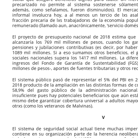
precarizado no permite al sistema sostenerse sólamen
además, como señalamos, fueron disminuidos). El mercad
informal involucra hoy, a al menos un tercio de lxs asa
fracción precaria de lxs trabajadorxs de la economía popul
remunerado (llamado aun, anacrónicamente, ‘servicio domést
El proyecto de presupuesto nacional de 2018 estima que l
alcanzaría los 769 mil millones de pesos, cuando los ga
pensiones y jubilaciones contributivas (es decir, por habe
1089 mil millones. Si a eso sumamos otros beneficios, el g
sociales nacionales supera los 1417 mil millones. La difer
ingresos del Fondo de Garantía de Sustentabilidad (FGS
millones de pesos-, aportes de fuentes tributarias y otros re
El sistema público pasó de representar el 5% del PBI en 
2018 producto de la ampliación en las distintas formas de c
58,9% del gasto público de la administración nacion
insuficiente pues hay potenciales beneficiarios que aún está
mismo debe garantizar cobertura universal a adultos mayore
otrxs (como los veteranos de Malvinas).
V
El sistema de seguridad social actual tiene muchas imperf
contiene en su organización parte de la herencia neolibera