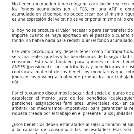
No tienen (no pueden tener) ninguna correlación real con l
los fondos acumulados (en el FGS, en una AFJP o dond
acumulado en el tiempo, no puede crear por sí mismo riquez
es una expresión del valor, no es valor por sí mismo ni lo cre
Si hoy no se produce el valor necesario para ser transferido 
importa cuánto se haya aportado en el pasado o cuánto 
fondo, no habrá nada para redistribuir (el fondo acumulado 
Ese valor producido hoy deberá tener como contrapartida,
servicios reales que las y los beneficiarios de la seguridad
consumir. Esto vale también para quienes reciben benefi
ANSES (pensionadxs no contributivos y beneficiarixs de asi
contracara material de los beneficios monetarios que cobr
(mercancías y valor) actualmente producidos por trabajad
día.
Por ello, cuando discutimos la seguridad social, el punto de
establecer el monto justo de los beneficios (cualesquier
pensiones, asignaciones familiares, universales, etc.) en
arbitrar los mecanismos (impositivos) para garantizar la red
riqueza creada por el trabajo en el presente– a lxs jubiladxs 
¿Esos beneficios deben estar atados al salario mínimo, al sa
a la canasta de consumo, a las necesidades? Esas son 