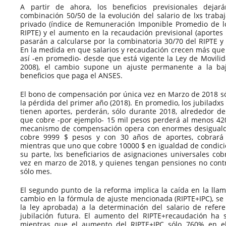
A partir de ahora, los beneficios previsionales deja
combinación 50/50 de la evolución del salario de lxs traba
privado (índice de Remuneración Imponible Promedio de lo
RIPTE) y el aumento en la recaudación previsional (aportes 
pasarán a calcularse por la combinatoria 30/70 del RIPTE y l
En la medida en que salarios y recaudación crecen más que l
así -en promedio- desde que está vigente la Ley de Movilid
2008), el cambio supone un ajuste permanente a la baj
beneficios que paga el ANSES.
El bono de compensación por única vez en Marzo de 2018 s
la pérdida del primer año (2018). En promedio, los jubiladx
tienen aportes, perderán, sólo durante 2018, alrededor d
que cobre -por ejemplo- 15 mil pesos perderá al menos 4200
mecanismo de compensación opera con enormes desigualda
cobre 9999 $ pesos y con 30 años de aportes, cobrará 
mientras que uno que cobre 10000 $ en igualdad de condicio
su parte, lxs beneficiarios de asignaciones universales co
vez en marzo de 2018, y quienes tengan pensiones no contri
sólo mes.
El segundo punto de la reforma implica la caída en la llam
cambio en la fórmula de ajuste mencionada (RIPTE+IPC), se 
la ley aprobada) a la determinación del salario de refere
jubilación futura. El aumento del RIPTE+recaudación ha
mientras que el aumento del RIPTE+IPC sólo 760% en e