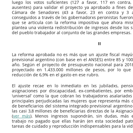
luego los votos suficientes (127 a favor, 117 en contra
ausentes) para validar el proyecto ya aprobado a fines d
Cámara de Senadores (43 a favor, 23 en contra y 3 a
conseguidos a través de lxs gobernadorxs peronistas fueron
que se articula con la reforma impositiva que ahora mis
plantea una violenta redistribución de ingresos desde los 
del pueblo trabajador al conjunto de las grandes empresas.
II
La reforma aprobada no es más que un ajuste fiscal mayús
previsional argentino (con base en el ANSES) entre 85 y 10
año. Según el proyecto de presupuesto nacional para 2018,
proyectado en 1.433.000 millones de pesos, por lo que
reducción de 6,9% en el gasto en ese rubro.
El ajuste recae en lo inmediato en lxs jubiladxs, pensi
asignaciones por discapacidad, ex-combatientes, por emba
‘universal’ como la que cobran lxs trabajadorxs asalariadxs 
principales perjudicadas las mujeres que representa más d
de beneficiarios del sistema integrado previsional argentino (
las casi 3,8 millones de beneficiarias directas de la Asignac
(
ver más
). Menos ingresos supondrán, sin dudas, más e
trabajo no pagado que ellas harán (en esta sociedad patri
tareas de cuidado y reproducción indispensables para la vid