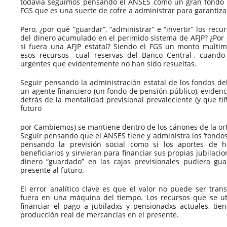
todavía seguimos pensando el ANSES como un gran fondo d
FGS que es una suerte de cofre a administrar para garantizar
Pero, ¿por qué “guardar”, “administrar” e “invertir” los rec
del dinero acumulado en el perimido sistema de AFJP? ¿Po
si fuera una AFJP estatal? Siendo el FGS un monto multimi
esos recursos -cual reservas del Banco Central-, cuando
urgentes que evidentemente no han sido resueltas.
Seguir pensando la administración estatal de los fondos de
un agente financiero (un fondo de pensión público), evidenc
detrás de la mentalidad previsional prevaleciente (y que ti
futuro
por Cambiemos) se mantiene dentro de los cánones de la or
Seguir pensando que el ANSES tiene y administra los ‘fondos 
pensando la previsión social como si los aportes de h
beneficiarios y sirvieran para financiar sus propias jubilacio
dinero “guardado” en las cajas previsionales pudiera guar
presente al futuro.
El error analítico clave es que el valor no puede ser tran
fuera en una máquina del tiempo. Los recursos que se uti
financiar el pago a jubiladxs y pensionadxs actuales, tie
producción real de mercancías en el presente.