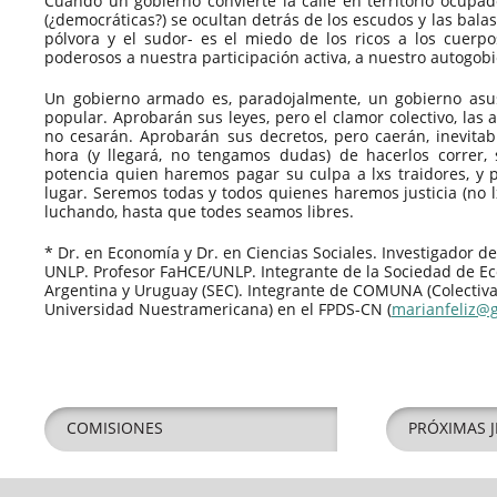
Cuando un gobierno convierte la calle en territorio ocupad
(¿democráticas?) se ocultan detrás de los escudos y las balas,
pólvora y el sudor- es el miedo de los ricos a los cuerpos
poderosos a nuestra participación activa, a nuestro autogobi
Un gobierno armado es, paradojalmente, un gobierno asu
popular. Aprobarán sus leyes, pero el clamor colectivo, las an
no cesarán. Aprobarán sus decretos, pero caerán, inevita
hora (y llegará, no tengamos dudas) de hacerlos correr,
potencia quien haremos pagar su culpa a lxs traidores, y
lugar. Seremos todas y todos quienes haremos justicia (no 
luchando, hasta que todes seamos libres.
* Dr. en Economía y Dr. en Ciencias Sociales. Investigador 
UNLP. Profesor FaHCE/UNLP. Integrante de la Sociedad de Ec
Argentina y Uruguay (SEC). Integrante de COMUNA (Colectiv
Universidad Nuestramericana) en el FPDS-CN (
marianfeliz@
COMISIONES
PRÓXIMAS J