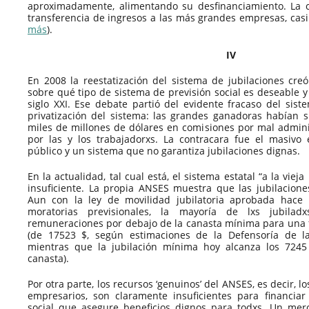
aproximadamente, alimentando su desfinanciamiento. La c
transferencia de ingresos a las más grandes empresas, casi
más
).
IV
En 2008 la reestatización del sistema de jubilaciones cr
sobre qué tipo de sistema de previsión social es deseable y
siglo XXI. Ese debate partió del evidente fracaso del sis
privatización del sistema: las grandes ganadoras habían s
miles de millones de dólares en comisiones por mal admini
por las y los trabajadorxs. La contracara fue el masivo
público y un sistema que no garantiza jubilaciones dignas.
En la actualidad, tal cual está, el sistema estatal “a la vi
insuficiente. La propia ANSES muestra que las jubilacion
Aun con la ley de movilidad jubilatoria aprobada hace 
moratorias previsionales, la mayoría de lxs jubilad
remuneraciones por debajo de la canasta mínima para una 
(de 17523 $, según estimaciones de la Defensoría de l
mientras que la jubilación mínima hoy alcanza los 7245
canasta).
Por otra parte, los recursos ‘genuinos’ del ANSES, es decir, l
empresarios, son claramente insuficientes para financia
social que asegure beneficios dignos para todxs. Un mer