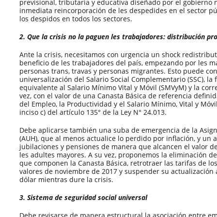
previsional, tributaria y educativa diseñado por el gobierno n
inmediata reincorporación de les despedides en el sector pú
los despidos en todos los sectores.
2. Que la crisis no la paguen les trabajadores: distribución pr
Ante la crisis, necesitamos con urgencia un shock redistribu
beneficio de les trabajadores del país, empezando por les má
personas trans, travas y personas migrantes. Esto puede con
universalización del Salario Social Complementario (SSC), la
equivalente al Salario Mínimo Vital y Móvil (SMVyM) y la cor
vez, con el valor de una Canasta Básica de referencia defini
del Empleo, la Productividad y el Salario Mínimo, Vital y Móv
inciso c) del artículo 135° de la Ley N° 24.013.
Debe aplicarse también una suba de emergencia de la Asigna
(AUH), que al menos actualice lo perdido por inflación, y un
jubilaciones y pensiones de manera que alcancen el valor d
les adultes mayores. A su vez, proponemos la eliminación de
que componen la Canasta Básica, retrotraer las tarifas de los
valores de noviembre de 2017 y suspender su actualización a
dólar mientras dure la crisis.
3. Sistema de seguridad social universal
Debe revisarse de manera estructural la asociación entre em