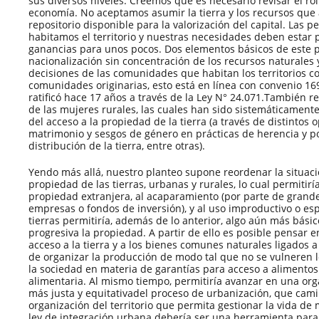
sus diversos niveles. Creemos que es necesario revisar el rol 
economía. No aceptamos asumir la tierra y los recursos qu
repositorio disponible para la valorización del capital. Las 
habitamos el territorio y nuestras necesidades deben estar 
ganancias para unos pocos. Dos elementos básicos de este p
nacionalización sin concentración de los recursos naturales y
decisiones de las comunidades que habitan los territorios co
comunidades originarias, esto está en línea con convenio 16
ratificó hace 17 años a través de la Ley N° 24.071.También r
de las mujeres rurales, las cuales han sido sistemáticament
del acceso a la propiedad de la tierra (a través de distintos
matrimonio y sesgos de género en prácticas de herencia y po
distribución de la tierra, entre otras).
Yendo más allá, nuestro planteo supone reordenar la situaci
propiedad de las tierras, urbanas y rurales, lo cual permitiría
propiedad extranjera, al acaparamiento (por parte de grande
empresas o fondos de inversión), y al uso improductivo o es
tierras permitiría, además de lo anterior, algo aún más bási
progresiva la propiedad. A partir de ello es posible pensar 
acceso a la tierra y a los bienes comunes naturales ligados a 
de organizar la producción de modo tal que no se vulneren 
la sociedad en materia de garantías para acceso a alimentos
alimentaria. Al mismo tiempo, permitiría avanzar en una orga
más justa y equitativadel proceso de urbanización, que cam
organización del territorio que permita gestionar la vida de
ley de integración urbana debería ser una herramienta para 