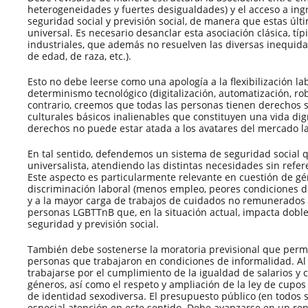
heterogeneidades y fuertes desigualdades) y el acceso a ing
seguridad social y previsión social, de manera que estas últ
universal. Es necesario desanclar esta asociación clásica, tí
industriales, que además no resuelven las diversas inequida
de edad, de raza, etc.).
Esto no debe leerse como una apología a la flexibilización l
determinismo tecnológico (digitalización, automatización, robo
contrario, creemos que todas las personas tienen derechos s
culturales básicos inalienables que constituyen una vida dig
derechos no puede estar atada a los avatares del mercado la
En tal sentido, defendemos un sistema de seguridad social q
universalista, atendiendo las distintas necesidades sin refer
Este aspecto es particularmente relevante en cuestión de gé
discriminación laboral (menos empleo, peores condiciones de
y a la mayor carga de trabajos de cuidados no remunerados 
personas LGBTTnB que, en la situación actual, impacta doble
seguridad y previsión social.
También debe sostenerse la moratoria previsional que permi
personas que trabajaron en condiciones de informalidad. A
trabajarse por el cumplimiento de la igualdad de salarios y 
géneros, así como el respeto y ampliación de la ley de cupo
de identidad sexodiversa. El presupuesto público (en todos 
especial atención en este sentido. Debe avanzarse en un rep