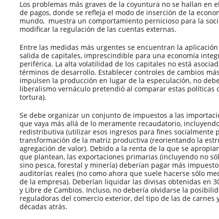
Los problemas más graves de la coyuntura no se hallan en el
de pagos, donde se refleja el modo de inserción de la econo
mundo, muestra un comportamiento pernicioso para la socie
modificar la regulación de las cuentas externas.
Entre las medidas más urgentes se encuentran la aplicación 
salida de capitales, imprescindible para una economía int
periférica. La alta volatilidad de los capitales no está asoci
términos de desarrollo. Establecer controles de cambios má
impulsen la producción en lugar de la especulación, no debe
liberalismo vernáculo pretendió al comparar estas políticas
tortura).
Se debe organizar un conjunto de impuestos a las importaci
que vaya más allá de lo meramente recaudatorio, incluyendo
redistributiva (utilizar esos ingresos para fines socialmente
transformación de la matriz productiva (reorientando la est
agregación de valor). Debido a la renta de la que se apropia
que plantean, las exportaciones primarias (incluyendo no sól
sino pesca, forestal y minería) deberían pagar más impuesto
auditorías reales (no como ahora que suele hacerse sólo me
de la empresa). Deberían liquidar las divisas obtenidas en 
y Libre de Cambios. Incluso, no debería olvidarse la posibilid
reguladoras del comercio exterior, del tipo de las de carnes 
décadas atrás.