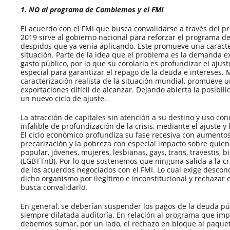
1. NO al programa de Cambiemos y el FMI
El acuerdo con el FMI que busca convalidarse a través del p
2019 sirve al gobierno nacional para reforzar el programa de
despidos que ya venía aplicando. Este promueve una caracte
situación. Parte de la idea que el problema es la demanda ex
gasto público, por lo que su corolario es profundizar el ajust
especial para garantizar el repago de la deuda e intereses.
caracterización realista de la situación mundial, promueve u
exportaciones difícil de alcanzar. Dejando abierta la posibil
un nuevo ciclo de ajuste.
La atracción de capitales sin atención a su destino y uso co
infalible de profundización de la crisis, mediante el ajuste y 
El ciclo económico profundiza su fase recesiva con aumentos
precarización y la pobreza con especial impacto sobre quie
popular, jóvenes, mujeres, lesbianas, gays, trans, travestis, b
(LGBTTnB). Por lo que sostenemos que ninguna salida a la cri
de los acuerdos negociados con el FMI. Lo cual exige desco
dicho organismo por ilegítimo e inconstitucional y rechazar
busca convalidarlo.
En general, se deberían suspender los pagos de la deuda pú
siempre dilatada auditoría. En relación al programa que i
debemos sumar, por un lado, el rechazo en bloque al paquet